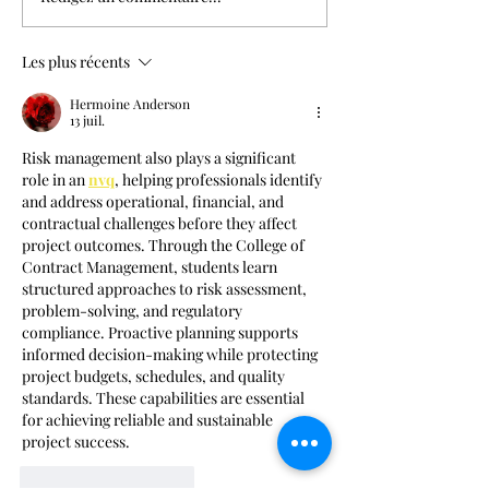
Comment manger un ci
changer la vie?
Les plus récents
Hermoine Anderson
13 juil.
Risk management also plays a significant 
role in an 
nvq
, helping professionals identify 
and address operational, financial, and 
contractual challenges before they affect 
project outcomes. Through the College of 
Contract Management, students learn 
structured approaches to risk assessment, 
problem-solving, and regulatory 
compliance. Proactive planning supports 
informed decision-making while protecting 
project budgets, schedules, and quality 
standards. These capabilities are essential 
for achieving reliable and sustainable 
project success.
J'aime
Répondre