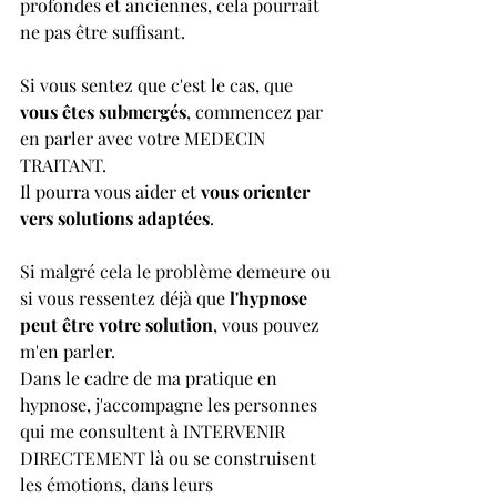
profondes et anciennes, cela pourrait 
ne pas être suffisant.
Si vous sentez que c'est le cas, que 
vous êtes submergés
, commencez par 
en parler avec votre MEDECIN 
TRAITANT.
Il pourra vous aider et 
vous orienter 
vers solutions adaptées
.
Si malgré cela le problème demeure ou 
si vous ressentez déjà que 
l'hypnose 
peut être votre solution
, vous pouvez 
m'en parler.
Dans le cadre de ma pratique en 
hypnose, j'accompagne les personnes 
qui me consultent à INTERVENIR 
DIRECTEMENT là ou se construisent 
les émotions, dans leurs 