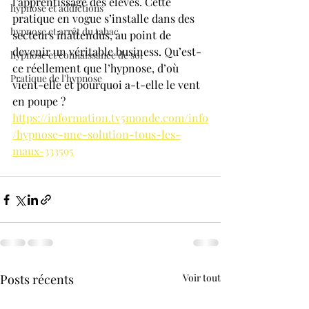
l’apprentissage des élèves. Cette 
hypnose et addictions
pratique en vogue s’installe dans des 
hypnose et arrêt du tabac
secteurs inattendus, au point de 
devenir un véritable business. Qu’est-
hypnose et connaissance de soi
ce réellement que l’hypnose, d’où 
Pratique de l'hypnose
vient-elle et pourquoi a-t-elle le vent 
en poupe ?
https://information.tv5monde.com/info
/hypnose-une-solution-tous-les-
maux-333595
Posts récents
Voir tout