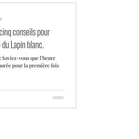
les du sommeil
e
cinq conseils pour
du Lapin blanc.
2: Saviez-vous que l’heure
taurée pour la première fois