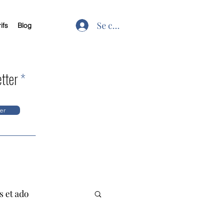
Se connecter
ifs
Blog
etter
er
 et ado