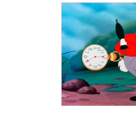
La science et l'hypnose
Hypnose et insomnies
h
hypnose et connaissance de 