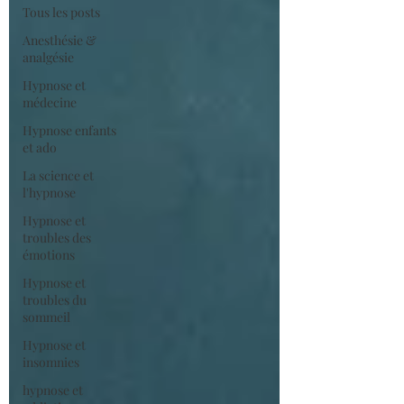
Tous les posts
Anesthésie &
analgésie
Hypnose et
médecine
Hypnose enfants
et ado
La science et
l'hypnose
Hypnose et
troubles des
émotions
Hypnose et
troubles du
sommeil
Hypnose et
insomnies
hypnose et