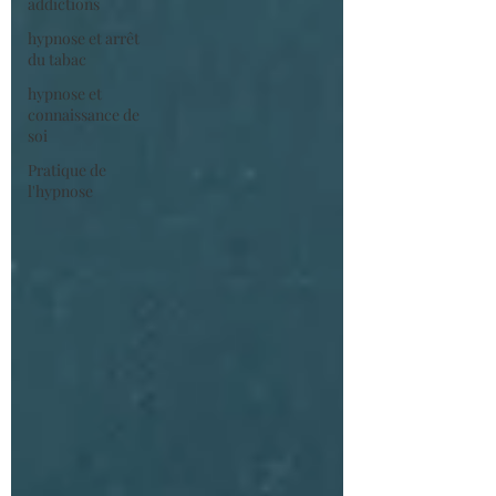
addictions
hypnose et arrêt
du tabac
hypnose et
connaissance de
soi
Pratique de
l'hypnose