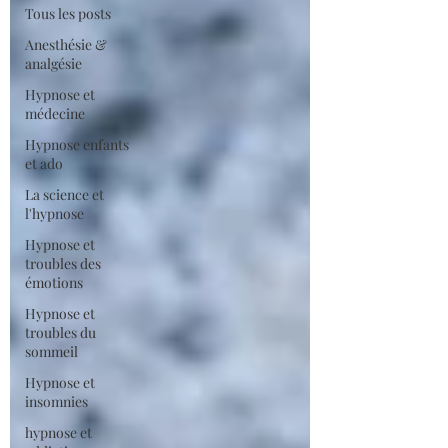
Tous les posts
Anesthésie &
analgésie
Hypnose et
médecine
Hypnose enfants
et ado
La science et
l'hypnose
Hypnose et
troubles des
émotions
Hypnose et
troubles du
sommeil
Hypnose et
insomnies
hypnose et