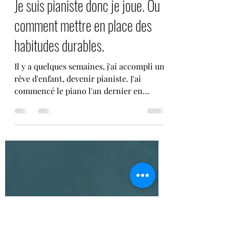
benjaminvincentdarragon
13 avr. 2023
2 min de lecture
Je suis pianiste donc je joue. Ou
comment mettre en place des
habitudes durables.
Il y a quelques semaines, j'ai accompli un
rêve d'enfant, devenir pianiste. J'ai
commencé le piano l'an dernier en
janvier, en même temps que mon fils. Les
premiers mois, jusqu'aux vacances d'été,
c'était facile. J'étais porté par l'euphorie
du début. M'assoir devant le piano ne me
demandait aucun effort. J'étais motivé
par l'envie, l'excitation du début. Et puis