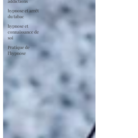
addictions
hypnose et arrêt
du tabac
hypnose et
connaissance de
soi
Pratique de
l'hypnose