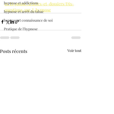
hypnose et addictions
es/Hypnose/Articles-et-dossiers/Dix-
questions-sur-l-hypnose
hypnose et arrêt du tabac
hypnose et connaissance de soi
Pratique de l'hypnose
Posts récents
Voir tout