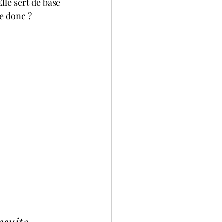
Elle sert de base 
e donc ? 
nsuite 