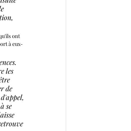
e 
tion, 
u'ils ont 
port à eux-
ences. 
e les 
être 
r de 
 d'appel, 
à se 
aisse 
retrouve 