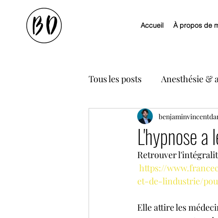
Accueil
À propos de 
Tous les posts
Anesthésie & 
La science et l'hypnose
benjaminvincentda
L'hypnose a 
Retrouver l'intégrali
Hypnose et insomnies
h
https://www.francec
et-de-lindustrie/po
hypnose et connaissance de 
Elle attire les médeci