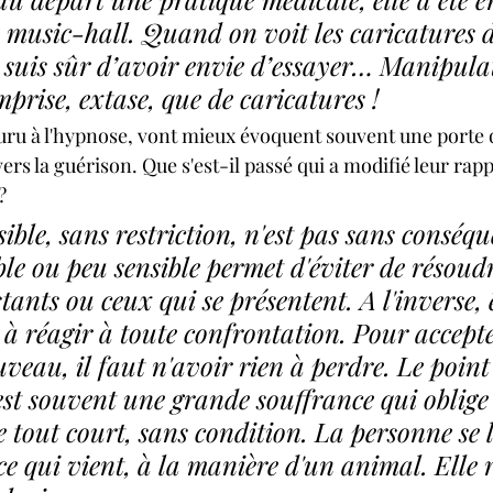
 music-hall. Quand on voit les caricatures d
e suis sûr d’avoir envie d’essayer… Manipula
mprise, extase, que de caricatures !
uru à l'hypnose, vont mieux évoquent souvent une porte q
ers la guérison. Que s'est-il passé qui a modifié leur rap
?
ible, sans restriction, n'est pas sans conséqu
ble ou peu sensible permet d'éviter de résoudr
tants ou ceux qui se présentent. A l'inverse, 
e à réagir à toute confrontation. Pour accepte
uveau, il faut n'avoir rien à perdre. Le point
est souvent une grande souffrance qui oblige 
e tout court, sans condition. La personne se l
 ce qui vient, à la manière d'un animal. Elle 