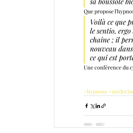
sa boussole bi
Que propose l'hypno
Voilà ce que p
le sentio, erg
chaîne ; il p
nouveau dans s
ce qui est por
Une conférence du cyc
#hypnose
#médecin