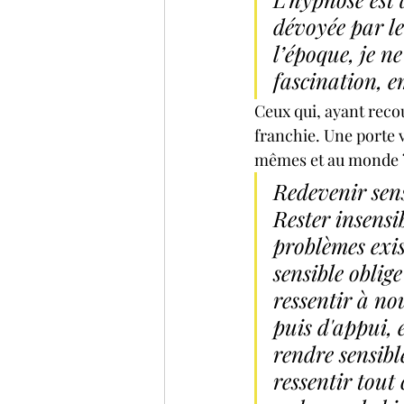
dévoyée par le
l’époque, je n
fascination, e
Ceux qui, ayant reco
franchie. Une porte v
mêmes et au monde 
Redevenir sens
Rester insensi
problèmes exis
sensible oblig
ressentir à no
puis d'appui, 
rendre sensibl
ressentir tout