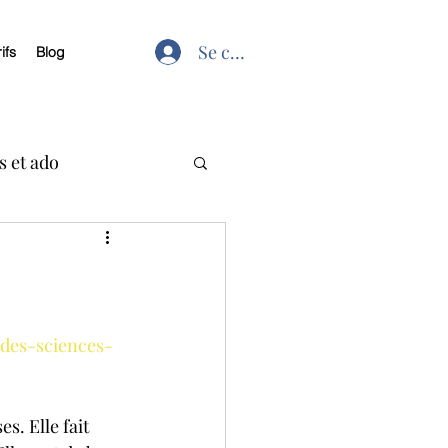
Se connecter
ifs
Blog
 et ado
les du sommeil
-des-sciences-
s. Elle fait 