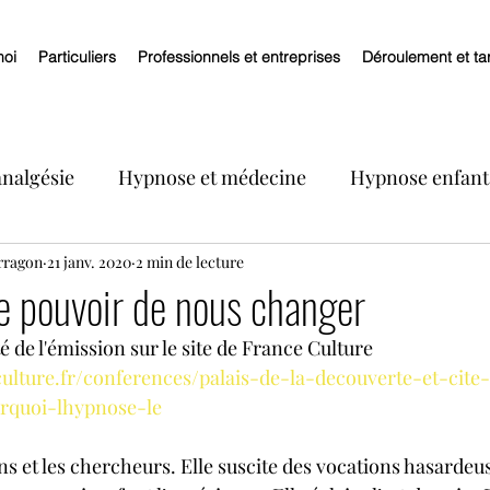
moi
Particuliers
Professionnels et entreprises
Déroulement et tar
analgésie
Hypnose et médecine
Hypnose enfants
rragon
Hypnose et troubles des émotions
21 janv. 2020
2 min de lecture
Hypnose et troub
le pouvoir de nous changer
té de l'émission sur le site de France Culture
ypnose et addictions
hypnose et arrêt du tabac
ulture.fr/conferences/palais-de-la-decouverte-et-cite
urquoi-lhypnose-le
soi
Pratique de l'hypnose
ns et les chercheurs. Elle suscite des vocations hasardeuse