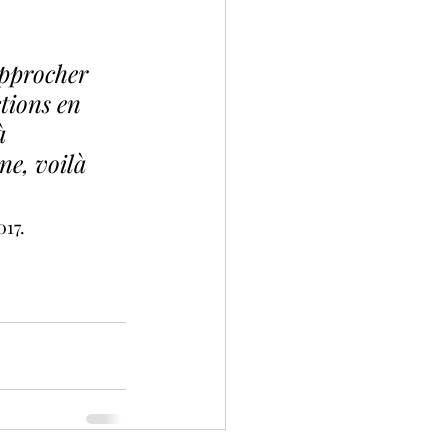
approcher 
tions en 
à 
ne, voilà 
017.